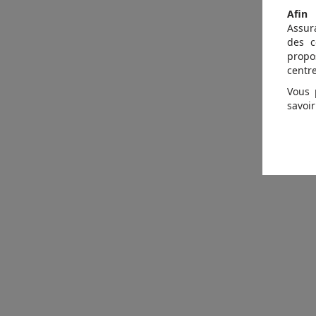
Afin 
Assur
des c
propo
centre
Vous 
savoir