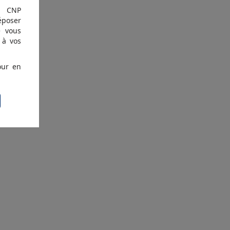
, CNP
époser
e vous
 à vos
our en